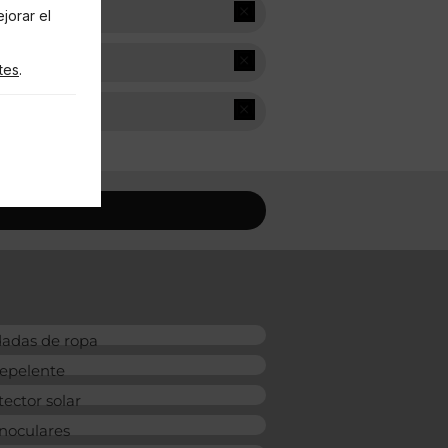
jorar el
tes
.
de cookies RGPD
adas de ropa
epelente
tector solar
noculares