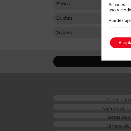
Baños
Si haces cl
uso y medir
Duchas
Puedes apr
Víveres
Acept
Poncho de
Zapatos de T
Botas de 
Cámara de 