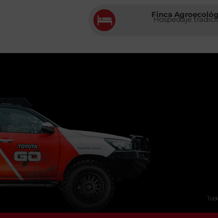
Finca Agroecológ
Hospedaje tradici
Tod