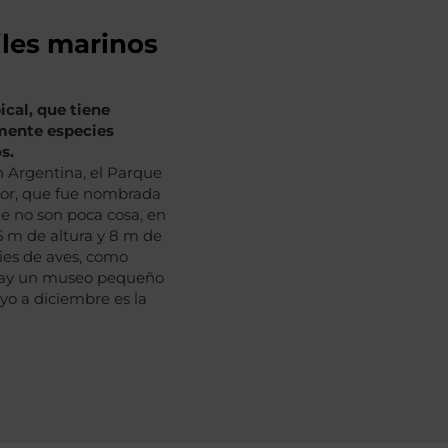
iles marinos
ical, que tiene
lmente especies
s.
n Argentina, el Parque
ador, que fue nombrada
e no son poca cosa, en
5 m de altura y 8 m de
ies de aves, como
n, hay un museo pequeño
yo a diciembre es la