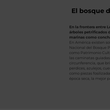
El bosque d
En la frontera entre 
árboles petrificados 
marinas como conchas
En América existen sol
Nacional del Bosque Pe
como Patrimonio Cultu
las caminatas guiadas
circunferencia, que b
perdices, azulejos, cu
como piezas fosilizada
época seca, la mejor pa