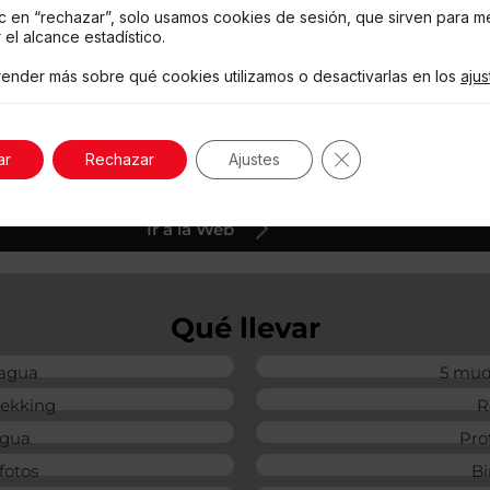
Car camping
ic en “rechazar”, solo usamos cookies de sesión, que sirven para me
 el alcance estadístico.
Cocina
ender más sobre qué cookies utilizamos o desactivarlas en los
ajus
Restaurante
Cerrar el banner 
ar
Rechazar
Ajustes
Ir a la Web
Qué llevar
 agua
5 mud
rekking
R
agua
Pro
fotos
Bi