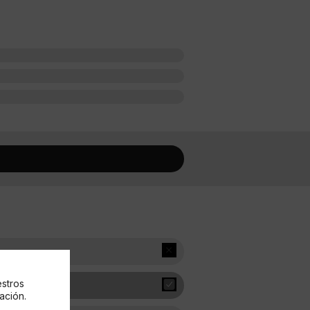
estros
ación.