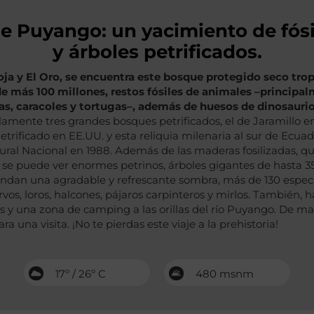
e Puyango: un yacimiento de fós
y árboles petrificados.
Loja y El Oro, se encuentra este bosque protegido seco trop
de más 100 millones, restos fósiles de animales –principa
, caracoles y tortugas–, además de huesos de dinosaurio
amente tres grandes bosques petrificados, el de Jaramillo e
trificado en EE.UU. y esta reliquia milenaria al sur de Ecu
ral Nacional en 1988. Además de las maderas fosilizadas, qu
 se puede ver enormes petrinos, árboles gigantes de hasta 3
rindan una agradable y refrescante sombra, más de 130 espec
ervos, loros, halcones, pájaros carpinteros y mirlos. Tambié
s y una zona de camping a las orillas del río Puyango. De ma
ra una visita. ¡No te pierdas este viaje a la prehistoria!
17º / 26º C
480 msnm