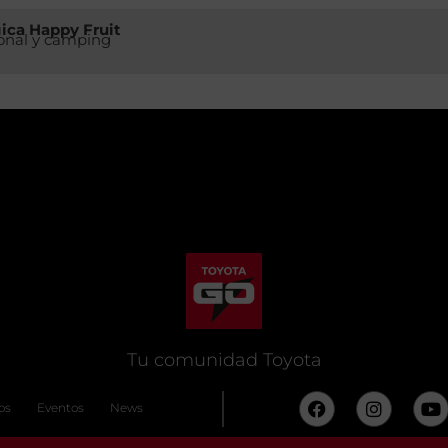
ica Happy Fruit
onal y camping
Tu comunidad Toyota
os
Eventos
News