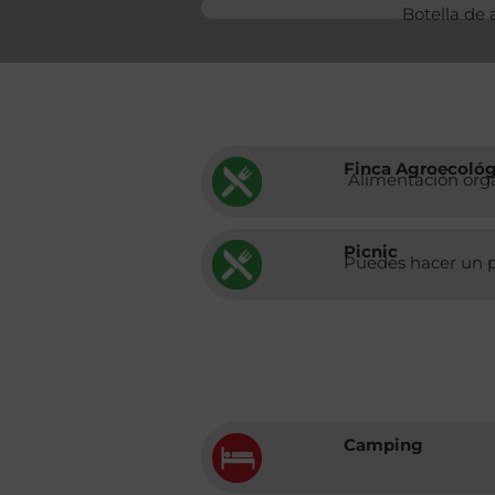
Botella de
Finca Agroecológ
Alimentación orgá
Picnic
Puedes hacer un pic
Camping