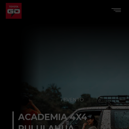
⏐ EVENTO
ACADEMIA 4X4
PULULAHUA