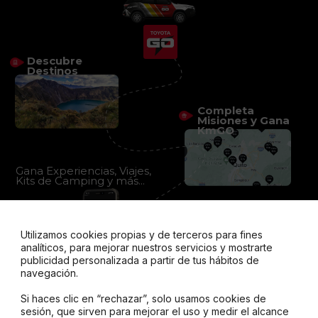
Descubre
Destinos
Completa
Misiones y Gana
KmGO
Gana Experiencias, Viajes,
Kits de Camping y más...
Utilizamos cookies propias y de terceros para fines
analíticos, para mejorar nuestros servicios y mostrarte
publicidad personalizada a partir de tus hábitos de
navegación.
Si haces clic en “rechazar”, solo usamos cookies de
sesión, que sirven para mejorar el uso y medir el alcance