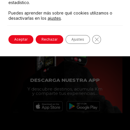
estadístico.
Puedes aprender más sobre qué cookies utilizamos o
desactivarlas en los
ajustes
.
Cerrar el banne
Aceptar
Rechazar
Ajustes
DESCARGA NUESTRA APP
Y descubre destinos, acumula Km
y comparte tus experiencias...