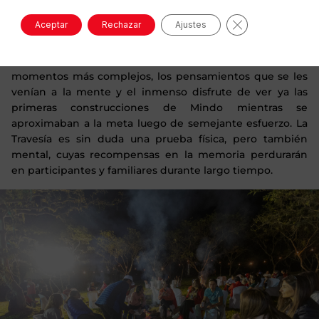
Cerrar el banne
Aceptar
Rechazar
Ajustes
Los participantes del After Toyota Go compartieron
entonces sus experiencias durante la carrera: los
momentos más complejos, los pensamientos que se les
venían a la mente y el inmenso disfrute de ver ya las
primeras construcciones de Mindo mientras se
aproximaban a la meta luego de semejante esfuerzo. La
Travesía es sin duda una prueba física, pero también
mental, cuyas recompensas en la memoria perdurarán
en participantes y familiares durante largo tiempo.