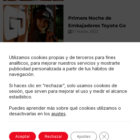
Primera Noche de
Embajadores Toyota Go
07 marzo, 2022
Utilizamos cookies propias y de terceros para fines
analíticos, para mejorar nuestros servicios y mostrarte
Ruta: Monte Ilaló-
publicidad personalizada a partir de tus hábitos de
Mangahurco
navegación.
14 marzo, 2022
Si haces clic en “rechazar”, solo usamos cookies de
sesión, que sirven para mejorar el uso y medir el alcance
estadístico.
Puedes aprender más sobre qué cookies utilizamos o
desactivarlas en los
ajustes
.
Desafío Austro:
Cojitambo
23 marzo, 2022
Cerrar el banne
Aceptar
Rechazar
Ajustes