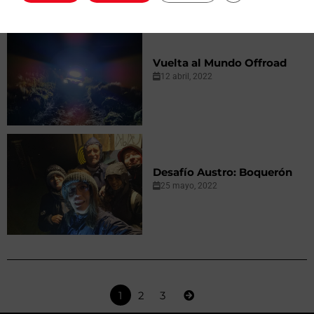
Vuelta al Mundo Offroad
12 abril, 2022
Desafío Austro: Boquerón
25 mayo, 2022
1
2
3