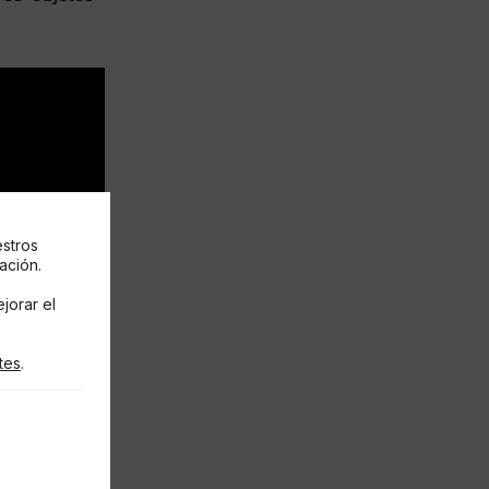
estros
ación.
jorar el
tes
.
de cookies RGPD