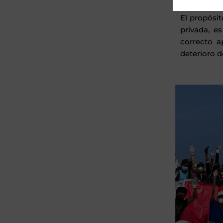
El propósi
privada, e
correcto a
deterioro d