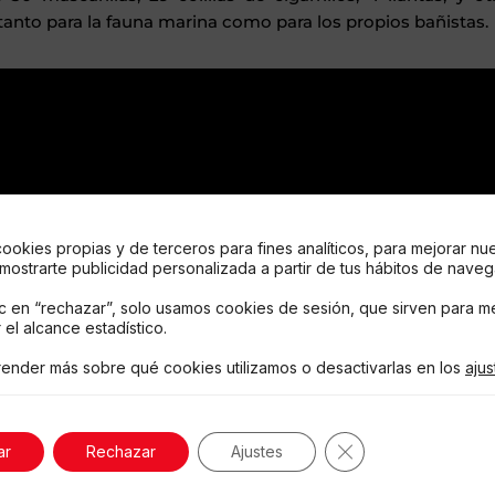
tanto para la fauna marina como para los propios bañistas.
cookies propias y de terceros para fines analíticos, para mejorar nu
 mostrarte publicidad personalizada a partir de tus hábitos de naveg
ic en “rechazar”, solo usamos cookies de sesión, que sirven para me
 el alcance estadístico.
ender más sobre qué cookies utilizamos o desactivarlas en los
ajus
Cerrar el banner 
ar
Rechazar
Ajustes