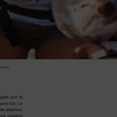
 causa
gido por la
oyota Go. La
 plástico,
tros objetos