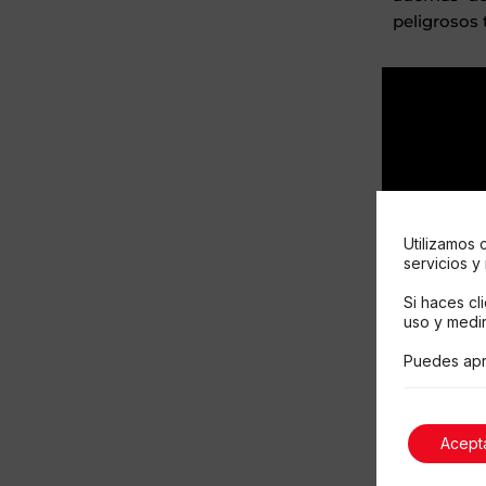
peligrosos 
Utilizamos 
servicios y
Si haces cl
uso y medir
Puedes apr
Acept