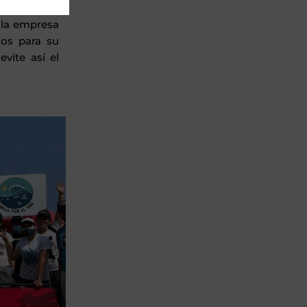
e la empresa
nos para su
ite así el