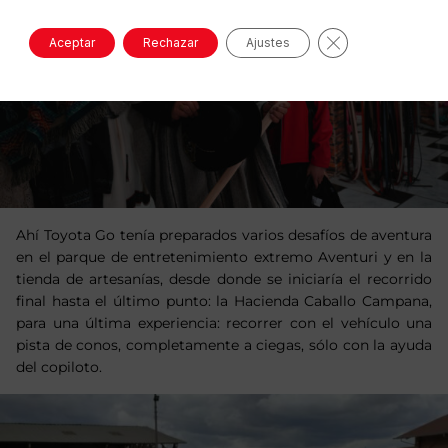
Cerrar el banne
Aceptar
Rechazar
Ajustes
Ahí Toyota Go tenía preparados varios desafíos de aventura
en el parque de entretenimiento extremo Aventuri y en la
tienda de artesanías, desde donde se iniciaría el recorrido
final hasta el último punto: la Hacienda Caballo Campana,
para una última experiencia: recorrer con el vehículo una
pista de conos, completamente a ciegas, sólo con la ayuda
del copiloto.