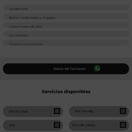
Senderismo
Baños medicinales y masajes
Visita museo de sitio
Excursiones
Turismo Comunitario
Datos de Contacto
Servicios disponibles
Pet friendly
Electricidad
Área de carpas
Wiﬁ