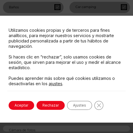
Car camping
Baños
Cocina
Duchas
Utilizamos cookies propias y de terceros para fines
analíticos, para mejorar nuestros servicios y mostrarte
Víveres
Restaurante
publicidad personalizada a partir de tus hábitos de
navegación.
Si haces clic en “rechazar”, solo usamos cookies de
sesión, que sirven para mejorar el uso y medir el alcance
Ir a la Web
estadístico.
Puedes aprender más sobre qué cookies utilizamos o
desactivarlas en los
ajustes
.
Qué llevar
Protector solar
Cerrar el banne
Aceptar
Rechazar
Ajustes
Zapatos de Trekking
Zapatillas de baño
Cámara de fotos