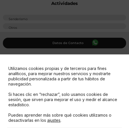
Actividades
Senderismo
Otros
Datos de Contacto
Servicios disponibles
Utilizamos cookies propias y de terceros para fines
analíticos, para mejorar nuestros servicios y mostrarte
publicidad personalizada a partir de tus hábitos de
navegación.
Pet Friendly
Electricidad
Si haces clic en “rechazar”, solo usamos cookies de
Alojamiento
Wiﬁ
sesión, que sirven para mejorar el uso y medir el alcance
estadístico.
Camping
Baños
Puedes aprender más sobre qué cookies utilizamos o
desactivarlas en los
ajustes
.
Cocina
Duchas