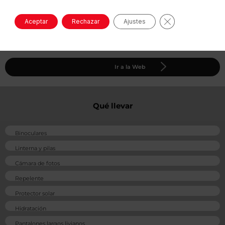
Víveres
Restaurante
Cerrar el banne
Aceptar
Rechazar
Ajustes
Ir a la Web
Qué llevar
Binoculares
Linterna y pilas
Cámara de fotos
Repelente
Protector solar
Hidratación
Pantalones largos livianos