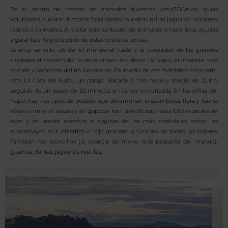
En el centro de rescate de animales silvestres AmaZOOnico, guías
voluntarios cuentan historias fascinantes mientras miras jaguares, ocelotes,
tapires o caimanes. Al visitar este santuario de animales amazónicos, ayudas
a garantizar la protección de estas criaturas únicas.
Es muy sencillo olvidar el mundanal ruido y la voracidad de las grandes
ciudades al contemplar la selva virgen en pleno río Napo, el afluente más
grande y poderoso del río Amazonas. En medio de ese fantástico escenario,
está La Casa del Suizo, un paraje ubicado a tres horas y media de Quito,
seguido de un paseo de 20 minutos en canoa motorizada. En las orillas del
Napo, hay tres tipos de bosque que determinan la asombrosa flora y fauna:
el terra firme, el varzea y el igapó.Se han identificado hasta 600 especies de
aves y se puede observar a algunas de las más especiales como los
guacamayos azul eléctrico o rojo granate, o tucanes de todos los colores.
También hay leoncillos (la especie de mono más pequeña del mundo),
guantas, dantas, jaguares, reptiles.