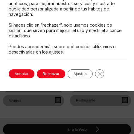
Datos de Contacto
analíticos, para mejorar nuestros servicios y mostrarte
publicidad personalizada a partir de tus hábitos de
navegación.
Servicios disponibles
Si haces clic en “rechazar”, solo usamos cookies de
sesión, que sirven para mejorar el uso y medir el alcance
estadístico.
Pet Friendly
Electricidad
Puedes aprender más sobre qué cookies utilizamos o
desactivarlas en los
ajustes
.
Alojamiento
Wiﬁ
Camping
Baños
Cerrar el banne
Aceptar
Rechazar
Ajustes
Cocina
Duchas
Restaurante
Víveres
Ir a la Web