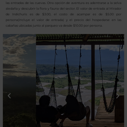
las entradas de las cuevas. Otra opción de aventura es adentrarse a la selva
aledaña y descubrir la flora y fauna del sector. El valor de entrada al Mirador
de Indichuris es de $3.00, el costo de acampar es de $5.00 por
persona(Incluye el valor de entrada) y el precio del hospedarse en las
cabañas ubicadas junto al parqueo va desde $10.00 por persona.