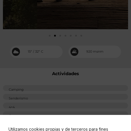
15º / 32º C
920 msnm
Actividades
Camping
Senderismo
4×4
Otros
Utilizamos cookies propias y de terceros para fines