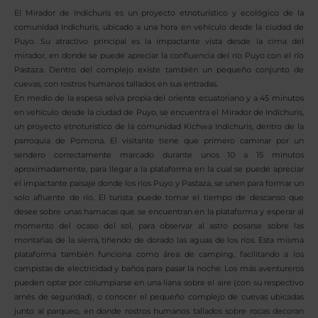
El Mirador de Indichuris es un proyecto etnoturístico y ecológico de la
comunidad Indichuris, ubicado a una hora en vehículo desde la ciudad de
Puyo. Su atractivo principal es la impactante vista desde la cima del
mirador, en donde se puede apreciar la confluencia del río Puyo con el río
Pastaza. Dentro del complejo existe también un pequeño conjunto de
cuevas, con rostros humanos tallados en sus entradas.
En medio de la espesa selva propia del oriente ecuatoriano y a 45 minutos
en vehículo desde la ciudad de Puyo, se encuentra el Mirador de Indichuris,
un proyecto etnoturístico de la comunidad Kichwa Indichuris, dentro de la
parroquia de Pomona. El visitante tiene que primero caminar por un
sendero correctamente marcado durante unos 10 a 15 minutos
aproximadamente, para llegar a la plataforma en la cual se puede apreciar
el impactante paisaje donde los ríos Puyo y Pastaza, se unen para formar un
solo afluente de río. El turista puede tomar el tiempo de descanso que
desee sobre unas hamacas que se encuentran en la plataforma y esperar al
momento del ocaso del sol, para observar al astro posarse sobre las
montañas de la sierra, tiñendo de dorado las aguas de los ríos. Esta misma
plataforma también funciona como área de camping, facilitando a los
campistas de electricidad y baños para pasar la noche. Los más aventureros
pueden optar por columpiarse en una liana sobre el aire (con su respectivo
arnés de seguridad), o conocer el pequeño complejo de cuevas ubicadas
junto al parqueo, en donde rostros humanos tallados sobre rocas decoran