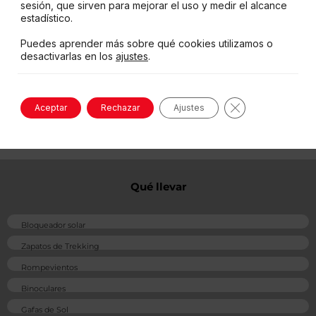
sesión, que sirven para mejorar el uso y medir el alcance
estadístico.
Cocina
Duchas
Puedes aprender más sobre qué cookies utilizamos o
desactivarlas en los
ajustes
.
Víveres
Restaurante
Cerrar el banne
Aceptar
Rechazar
Ajustes
Ir a la Web
Qué llevar
Bloqueador solar
Zapatos de Trekking
Rompevientos
Binoculares
Gafas de Sol