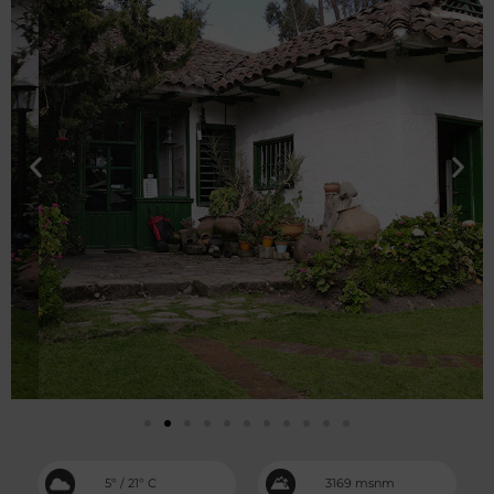
5º / 21º C
3169 msnm