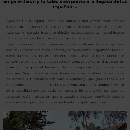
emparentaron y fortalecieron previo a la llegada de los
españoles.
Ingapirca fue la capital Cañari, una cultura austral caracterizada por sus
hábiles comerciantes y su disciplina militar, misma que evitó que Túpac
Yupanqui, emperador Inca, y su ejército los doblegaran. La hija del inca se
casó con el cacique local para unificar ambos imperios
Ingapirca es una obra de ingeniería muy avanzada que se construyó hace
más de 500 años con rocas labradas y perfectamente engarzadas hasta el
punto que no pasa ni un alfiler entre ellas. Desde la parte superior, se
contempla un reloj solar, acueductos y terrazas agrícolas, dispuestos en
orden óptimo para el bienestar de sus ocupantes que contaban con
albergues. Según académicos en diferentes ramas, la cultura inca es una de
las pocas que funcionaba con relativa equidad y que garantizaba a sus
ciudadanos el derecho a un techo y a comida, algo que se podría asemejar
en la actualidad con una social democracia. En este armónico lugar, los
visitantes podrán realizar un viaje al pasado, al descubrimiento de pueblos
ancestrales y al progreso forzosamente interrumpido que vivieron.