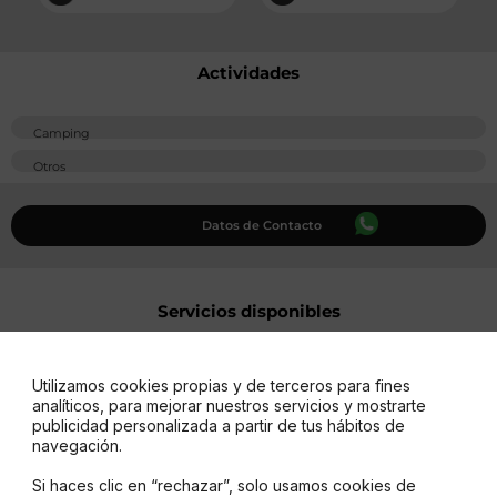
Actividades
Camping
Otros
Datos de Contacto
Servicios disponibles
Utilizamos cookies propias y de terceros para fines
Casas Rodantes
Electricidad
analíticos, para mejorar nuestros servicios y mostrarte
publicidad personalizada a partir de tus hábitos de
Alojamiento
Wiﬁ
navegación.
Si haces clic en “rechazar”, solo usamos cookies de
Camping
Baños