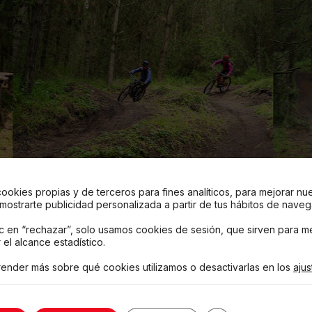
cookies propias y de terceros para fines analíticos, para mejorar nu
 mostrarte publicidad personalizada a partir de tus hábitos de naveg
ic en “rechazar”, solo usamos cookies de sesión, que sirven para me
 el alcance estadístico.
ender más sobre qué cookies utilizamos o desactivarlas en los
ajus
7º / 20º C
3199 msnm