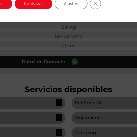
Cerrar el banner 
ar
Rechazar
Ajustes
Actividades
Biking
Senderismo
Otros
Datos de Contacto
Servicios disponibles
Pet Friendly
Alojamiento
Camping