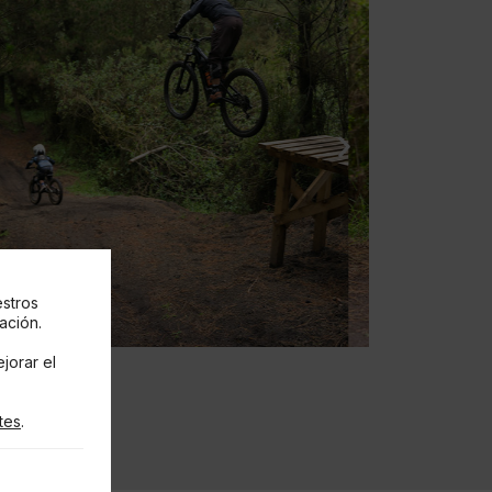
estros
ación.
jorar el
tes
.