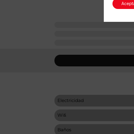
Acept
Electricidad
Wiﬁ
Baños