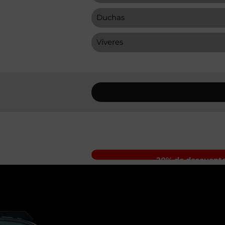
Duchas
Víveres
20% de descuento 