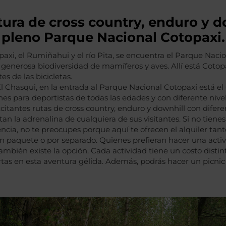
ura de cross country, enduro y d
pleno Parque Nacional Cotopaxi.
opaxi, el Rumiñahui y el río Pita, se encuentra el Parque Naci
enerosa biodiversidad de mamíferos y aves. Allí está Cotopa
s de las bicicletas.
l Chasqui, en la entrada al Parque Nacional Cotopaxi está el
es para deportistas de todas las edades y con diferente nive
itantes rutas de cross country, enduro y downhill con difere
tan la adrenalina de cualquiera de sus visitantes. Si no tiene
encia, no te preocupes porque aquí te ofrecen el alquiler tan
en paquete o por separado. Quienes prefieran hacer una acti
bién existe la opción. Cada actividad tiene un costo distinto
tas en esta aventura gélida. Además, podrás hacer un picnic