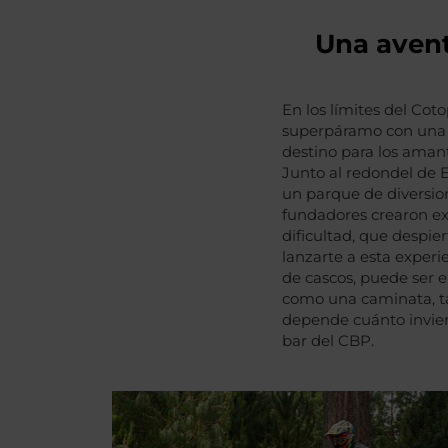
Una avent
En los límites del Cot
superpáramo con una g
destino para los amante
Junto al redondel de E
un parque de diversion
fundadores crearon exc
dificultad, que despier
lanzarte a esta experi
de cascos, puede ser 
como una caminata, tam
depende cuánto invier
bar del CBP.