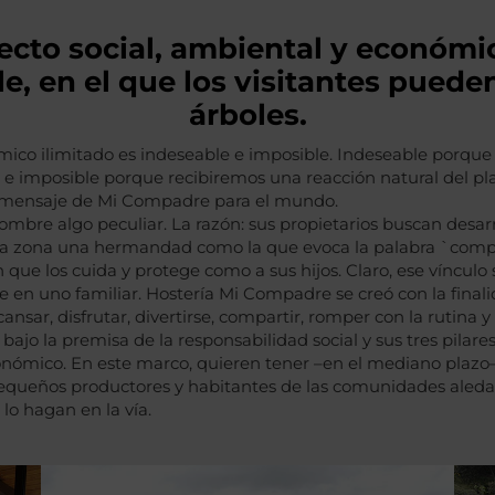
ecto social, ambiental y económ
e, en el que los visitantes puede
árboles.
ico ilimitado es indeseable e imposible. Indeseable porque n
o e imposible porque recibiremos una reacción natural del p
n mensaje de Mi Compadre para el mundo.
ombre algo peculiar. La razón: sus propietarios buscan desarr
la zona una hermandad como la que evoca la palabra `comp
n que los cuida y protege como a sus hijos. Claro, ese vínculo
rte en uno familiar. Hostería Mi Compadre se creó con la final
ansar, disfrutar, divertirse, compartir, romper con la rutina 
 bajo la premisa de la responsabilidad social y sus tres pilar
conómico. En este marco, quieren tener –en el mediano plaz
 pequeños productores y habitantes de las comunidades ale
lo hagan en la vía.