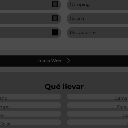
Camping
Cocina
Restaurante
Ir a la Web
Qué llevar
baño
Cámar
ampo
Zapa
te
Ga
Solar