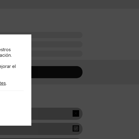
estros
ación.
jorar el
tes
.
de cookies RGPD