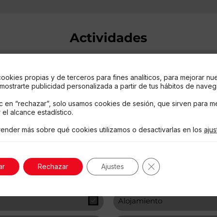
Actividades
Camping
Senderismo
cookies propias y de terceros para fines analíticos, para mejorar nu
 mostrarte publicidad personalizada a partir de tus hábitos de naveg
Otros
ic en “rechazar”, solo usamos cookies de sesión, que sirven para me
Datos de Contacto
 el alcance estadístico.
ender más sobre qué cookies utilizamos o desactivarlas en los
ajus
Servicios disponibles
Cerrar el banner 
ar
Rechazar
Ajustes
Pet Friendly
Alojamiento