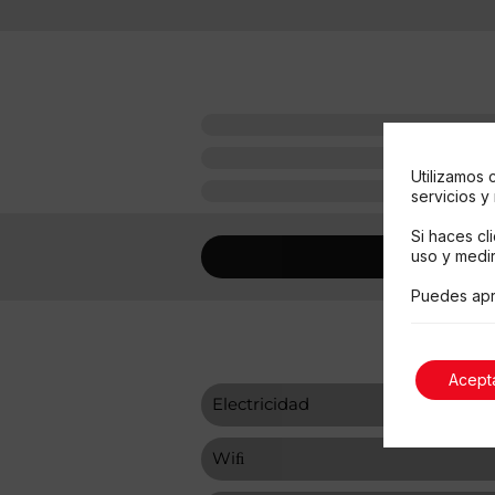
Utilizamos 
servicios y
Si haces cl
uso y medir
Puedes apr
Acept
Electricidad
Wiﬁ