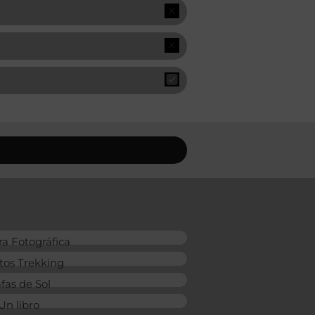
a Fotográfica
tos Trekking
fas de Sol
Un libro