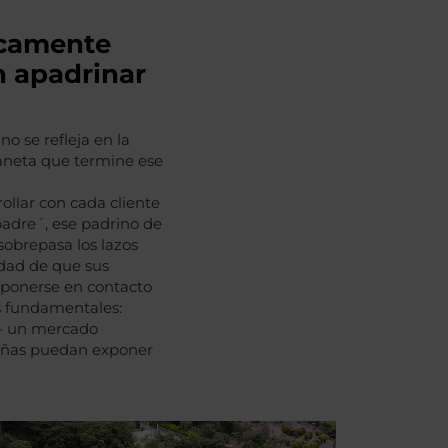
icamente
n apadrinar
o se refleja en la
laneta que termine ese
ollar con cada cliente
adre´, ese padrino de
 sobrepasa los lazos
idad de que sus
y ponerse en contacto
es fundamentales:
o– un mercado
dañas puedan exponer