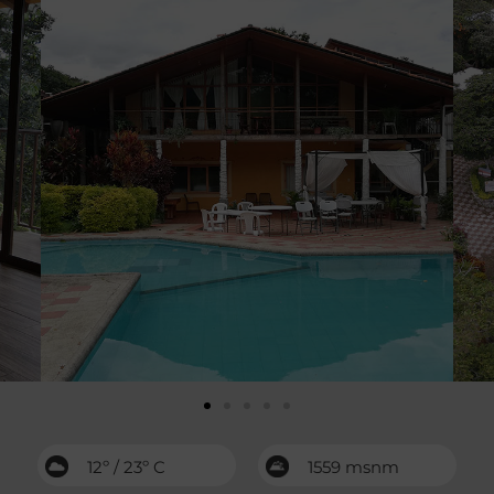
12º / 23º C
1559 msnm