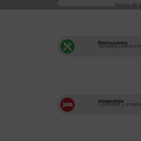
Pelota de 
Restaurante
Variados platos tr
Hospedaje
Cómodas y amplias