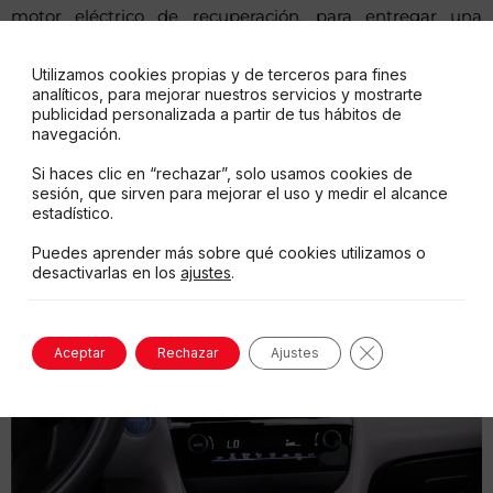
motor eléctrico de recuperación, para entregar una
potencia total de 114 Hp y 120 Nm de torque. Con una
aceleración instantánea e increíble desempeño, el Yaris
Utilizamos cookies propias y de terceros para fines
Cross despliega una conducción ágil, silenciosa y sin
analíticos, para mejorar nuestros servicios y mostrarte
publicidad personalizada a partir de tus hábitos de
vibraciones.
navegación.
Si haces clic en “rechazar”, solo usamos cookies de
sesión, que sirven para mejorar el uso y medir el alcance
estadístico.
Puedes aprender más sobre qué cookies utilizamos o
desactivarlas en los
ajustes
.
Cerrar el banne
Aceptar
Rechazar
Ajustes