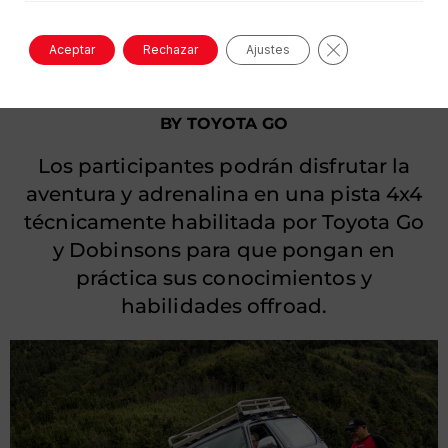
Cerrar el banne
Aceptar
Rechazar
Ajustes
Pruebas Offroad
BY TOYOTA GO
Los participantes podrán disfrutar la
aventura y adrenalina en una pista 4x4
técnicamente habilitada por Toyota Go
y Dobinsons para que pongan en
práctica sus conocimientos y
habilidades offroad.