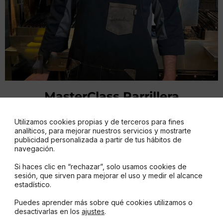
MasterClass Parrillera
Chef invitado: Leandro Buratovich
Utilizamos cookies propias y de terceros para fines
analíticos, para mejorar nuestros servicios y mostrarte
Las más curadas técnicas y los cortes
publicidad personalizada a partir de tus hábitos de
navegación.
esenciales para preparar un asado en
su punto de la mano del lider de Sur
Si haces clic en “rechazar”, solo usamos cookies de
sesión, que sirven para mejorar el uso y medir el alcance
Parrilla Gourmet. Cada participante
estadístico.
recibirá su kit parrillero gracias a
Puedes aprender más sobre qué cookies utilizamos o
Dobinsons.
desactivarlas en los
ajustes
.