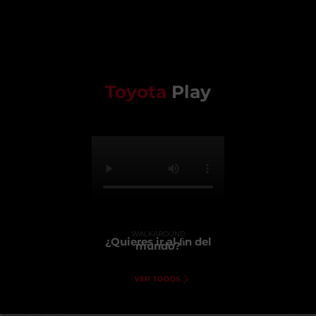
Toyota
Play
WALKAROUND
¿Quieres ir al ﬁn del
mundo?