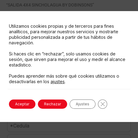
“SALIDA 4X4 SINCHOLAGUA BY DOBINSONS”
Nosotros utilizamos sus datos para dar atención a sus pedidos,
mantenerlo informado sobre nuestros productos, nuestras
Utilizamos cookies propias y de terceros para fines
analíticos, para mejorar nuestros servicios y mostrarte
promociones y ofertas, así como para que participe en nuestros
publicidad personalizada a partir de tus hábitos de
sorteos. Para poder cumplir con los requisitos de consentimiento
navegación.
de la LOPDP necesitamos su aceptación de política de protección
de datos personales.
Si haces clic en “rechazar”, solo usamos cookies de
sesión, que sirven para mejorar el uso y medir el alcance
Hacerlo es muy sencillo: tan solo tiene que aceptar
estadístico.
voluntariamente este formulario.
Puedes aprender más sobre qué cookies utilizamos o
desactivarlas en los
ajustes
.
Cerrar el banne
Aceptar
Rechazar
Ajustes