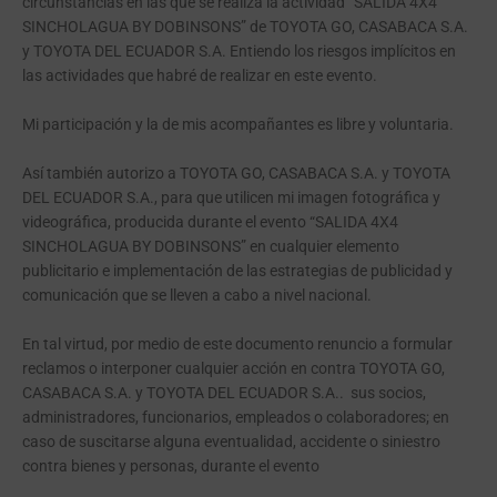
circunstancias en las que se realiza la actividad “SALIDA 4X4
SINCHOLAGUA BY DOBINSONS” de TOYOTA GO, CASABACA S.A.
y TOYOTA DEL ECUADOR S.A. Entiendo los riesgos implícitos en
las actividades que habré de realizar en este evento.
Mi participación y la de mis acompañantes es libre y voluntaria.
Así también autorizo a TOYOTA GO, CASABACA S.A. y TOYOTA
DEL ECUADOR S.A., para que utilicen mi imagen fotográfica y
videográfica, producida durante el evento “SALIDA 4X4
SINCHOLAGUA BY DOBINSONS” en cualquier elemento
publicitario e implementación de las estrategias de publicidad y
comunicación que se lleven a cabo a nivel nacional.
En tal virtud, por medio de este documento renuncio a formular
reclamos o interponer cualquier acción en contra TOYOTA GO,
CASABACA S.A. y TOYOTA DEL ECUADOR S.A.. sus socios,
administradores, funcionarios, empleados o colaboradores; en
caso de suscitarse alguna eventualidad, accidente o siniestro
contra bienes y personas, durante el evento