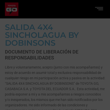
SALIDA 4X4
SINCHOLAGUA BY
DOBINSONS
DOCUMENTO DE LIBERACIÓN DE
RESPONSABILIDADES
Libre y voluntariamente, acepto (junto con mis acompañantes) y
estoy de acuerdo en asumir total y exclusiva responsabilidad de
cualquier riesgo en mi participación activa y pasiva en la actividad:
“SALIDA 4X4 SINCHOLAGUA BY DOBINSONS” de TOYOTA GO,
CASABACA S.A. y TOYOTA DEL ECUADOR S.A.. Esta actividad, me
podría exponer a mí y a mis acompañantes a riesgos conocidos
y/o inesperados, los mismos que me han sido notificados por los
organizadores. He sido informado de las condiciones y