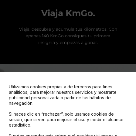
Viaja KmGo.
Viaja, descubre y acumula tus kilómetros. Con
apenas 140 KmGo consigues tu primera
insignia y empiezas a ganar.
Utilizamos cookies propias y de terceros para fines
analíticos, para mejorar nuestros servicios y mostrarte
publicidad personalizada a partir de tus hábitos de
navegación.
Si haces clic en “rechazar”, solo usamos cookies de
sesión, que sirven para mejorar el uso y medir el alcance
estadístico.
Puedes aprender más sobre qué cookies utilizamos o