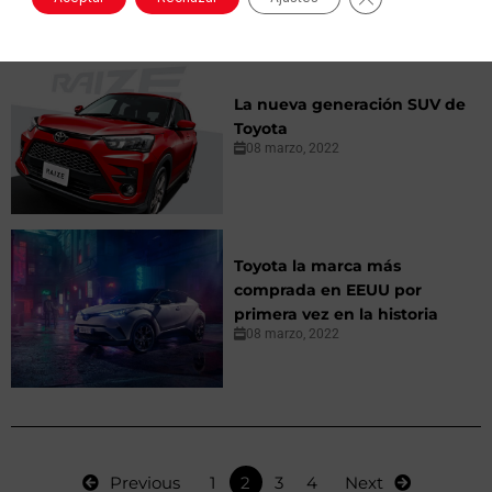
La nueva generación SUV de
Toyota
08 marzo, 2022
Toyota la marca más
comprada en EEUU por
primera vez en la historia
08 marzo, 2022
Previous
1
2
3
4
Next