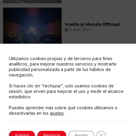
Vuelta al Mundo Offroad
12 abril, 2022
Utilizamos cookies propias y de terceros para fines
analíticos, para mejorar nuestros servicios y mostrarte
publicidad personalizada a partir de tus hábitos de
Desafío Austro: Cojitambo
navegación.
23 marzo, 2022
Si haces clic en “rechazar”, solo usamos cookies de
sesión, que sirven para mejorar el uso y medir el alcance
estadístico.
Puedes aprender más sobre qué cookies utilizamos o
desactivarlas en los
ajustes
.
Ruta: Monte Ilaló-
Mangahurco
14 marzo, 2022
Cerrar el banne
Aceptar
Rechazar
Ajustes