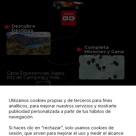
Descubre
Destinos
Completa
Misiones y Gana
KmGO
Gana Experiencias, Viajes,
Kits de Camping y más...
Utilizamos cookies propias y de terceros para fines
analíticos, para mejorar nuestros servicios y mostrarte
publicidad personalizada a partir de tus hábitos de
navegación.
Si haces clic en “rechazar”, solo usamos cookies de
sesión, que sirven para mejorar el uso y medir el alcance