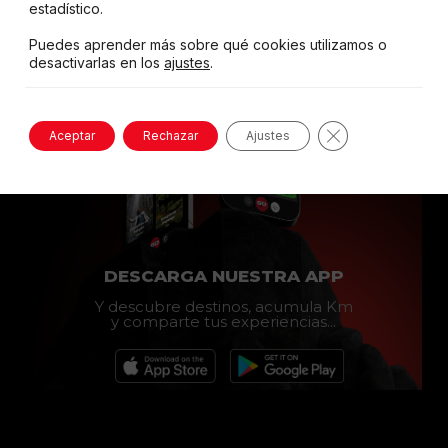
estadístico.
Puedes aprender más sobre qué cookies utilizamos o
desactivarlas en los
ajustes
.
Cerrar el banne
Aceptar
Rechazar
Ajustes
DESCARGA NUESTRA APP
Y descubre destinos, acumula Km
y comparte tus experiencias...