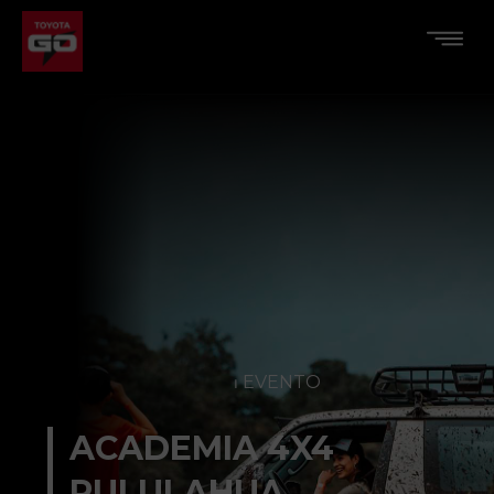
⏐ EVENTO
ACADEMIA 4X4
PULULAHUA